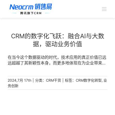
跳
过
内
容
CRM的数字化飞跃：融合AI与大数
据，驱动业务价值
在当今这个数据驱动的时代，技术应用的真正价值已远
远超越了其新颖性本身，而更多地体现在为企业带来的
实际经济与社会效益上。对于致力于持续增长的企业而
言，充分利用人工智能（AI）与大数据的力量，将其深
度融入CRM（客户关系管理）系统，实现业务场景的全
|
分类：
|
标签：
,
2024,7月 17th
CRM干货
CRM数字化转型
业
面数字化与智能化转型，是解锁新价值、赢得未来的关
务创新
键。 [...]