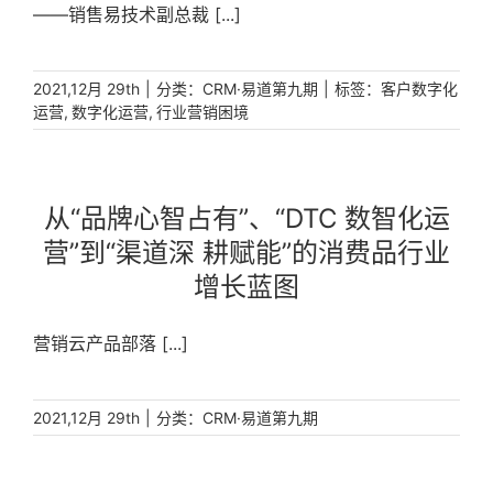
转向“以客户为中心”，围绕客户构建端到端的数字化服
——销售易技术副总裁 [...]
务。因此，销售易作为一家在B2B行业深耕了十多年的
CRM厂商，选择在B2C领域发力是必然选择，并将坚定
地执行正确的战略举措。销售易深入理解B2C行业客户
|
分类：
|
标签：
2021,12月 29th
CRM·易道第九期
客户数字化
面临的营销困境，评估国内外营销云的市场环境，研究
,
,
运营
数字化运营
行业营销困境
出B2C行业的营销数字化建设解决方案，绘制出消费品
行业从“品牌心智占有”、“DTC数智化运营”到“渠道深耕
赋能”的全链路增长蓝图，赋能企业构建品牌私域护城
河；推出数字一体化新零售管理平台，帮助零售行业增
从“品牌心智占有”、“DTC 数智化运
强获客能力，布局私域流量，全面升级品牌效能；通过
营”到“渠道深 耕赋能”的消费品行业
微信小程序、客户数据中台、数字化运营体系，助力汽
车经销商行业实现业绩增长。大道至简，无论B2B还是
增长蓝图
B2C，销售易始终坚持以“客户为中心”，为客户创造真
正的价值。希望我们的客户、伙伴，和销售易一起拥抱
营销云产品部落 [...]
变化，创新发展！。销售易培训中心
|
分类：
2021,12月 29th
CRM·易道第九期