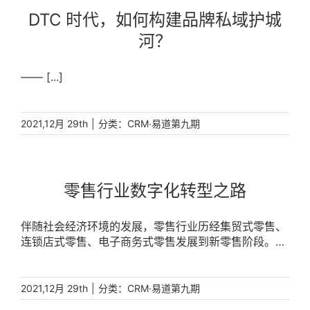
DTC 时代，如何构建品牌私域护城
河？
—— [...]
|
分类：
2021,12月 29th
CRM·易道第九期
零售行业数字化转型之路
伴随社会经济环境的发展，零售行业历经集贸式零售、
连锁店式零售、电子商务式零售发展到新零售阶段。新
零售是以用户为中心，以创新技术驱动线上线下运营模
式的深度融合，重构人、货、场，满足用户场景化的消
费需求，提升行业效率的全新零售模式。新零售模式实
|
分类：
2021,12月 29th
CRM·易道第九期
现了 [...]