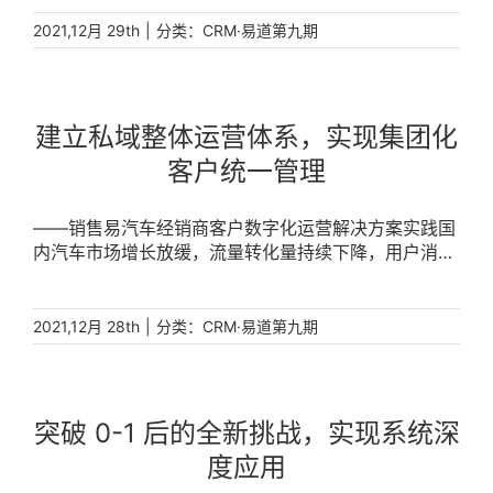
|
分类：
2021,12月 29th
CRM·易道第九期
建立私域整体运营体系，实现集团化
客户统一管理
——销售易汽车经销商客户数字化运营解决方案实践国
内汽车市场增长放缓，流量转化量持续下降，用户消费
习惯也逐渐线上化，客户数字化运营已成为越来越多经
销商集团关注的重点。捷通达在与销售易合作一年多后
完成客户营销平台和客户数据中台的建设，并且已经助
|
分类：
2021,12月 28th
CRM·易道第九期
力捷通达实现线上收入月入百万，真正见证了客户数字
化运营的价值。天津捷通达简介：天津捷通达汽车投资
集团有限公司是一家以投资汽车 [...]
突破 0-1 后的全新挑战，实现系统深
度应用