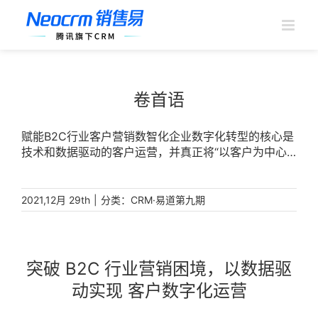
跳
过
内
容
卷首语
赋能B2C行业客户营销数智化企业数字化转型的核心是
技术和数据驱动的客户运营，并真正将“以客户为中心”
的经营理念贯彻到企业的业务、管理和运营流程中。因
此，CRM成为企业数字化转型中非常关键的一环，也是
最艰难的一环，销售易选择了这条最艰难的道路。面对
|
分类：
2021,12月 29th
CRM·易道第九期
国内外众多的CRM服务商，可能很多人会认为CRM仅
仅是一个工具，无法认识到其能够带来的业务价值，并
且认为SFA（销售管理云平台）就是CRM的代表，这些
看法是不全面的。CRM强调的是真正“以客户为中心”，
突破 B2C 行业营销困境，以数据驱
并将这一经营理念贯彻到企业的业务、管理和运营流程
动实现 客户数字化运营
中，帮助企业实现可持续的、规模化的业绩增长，SFA
只是CRM的一部分。要做好CRM，须从“以产品为中心”