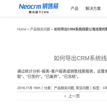
跳
索：
过
产品
解决方案
内
容
如何导出CRM系统线索公海池里的
Home
»
产品相关问题
»
如何导出CRM系统
通过统计分析-报表-客户报表或销售线索报表，设置条
取”，“已签约”，“已废弃”，“已冻结”。
|
分类：
,
|
标签：
2016,11月 16th
产品相关问题
常见问题
C
上一页