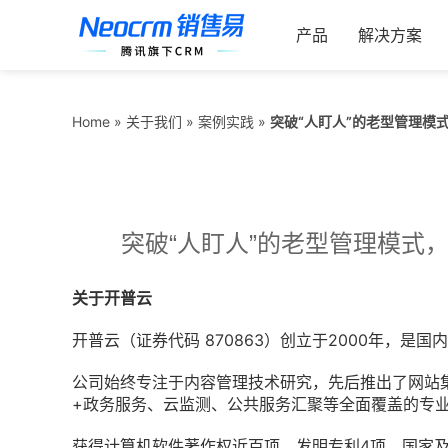
跳
索：
过
产品
解决方案
内
容
突破“人盯人”的老型管理模
Home
»
关于我们
»
案例实践
»
突破“人盯人”的老型管理模式
关于开普云
开普云（证券代码 870863）创立于2000年，
公司始终专注于内容管理技术研究，先后推出了网站
+政务服务、云监测、公共服务汇聚等全面覆盖的专
获得计算机软件著作权近百项，发明专利4项，国家及