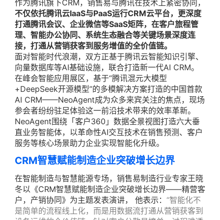
作为腾讯旗下CRM，销售易与腾讯在技术上紧密协同，
不仅依托腾讯云IaaS与PaaS运行CRM云平台，更深度
打通腾讯会议、企业微信等SaaS矩阵，在客户旅程管
理、智能办公协同、系统生态融合等关键场景深度连
接，打通从营销获客到服务增值的全价值链。
面对智能时代浪潮，双方正基于腾讯云智能知识引擎、
向量数据库等AI基础设施，联合打造新一代AI CRM。
在峰会智能应用展区，基于“腾讯混元大模型
+DeepSeek开源模型”的多模解决方案打造的中国首款
AI CRM——NeoAgent成为众多来宾关注的焦点，现场
参会者纷纷驻足体验这一前沿技术带来的效率革新。
NeoAgent围绕「客户360」数据全景视图打造六大垂
直业务智能体，以革命性AI交互技术在销售预测、客户
服务等核心场景助力企业实现智能化升级。
CRM智慧赋能制造企业突破增长边界
在智能制造与智慧能源专场，销售易制造行业专家王晓
冬以《CRM智慧赋能制造企业突破增长边界——精营客
户，产销协同》为主题发表演讲， 他表示：
“智能化不
是简单的流程线上化，而是用数据流打通从营销获客到