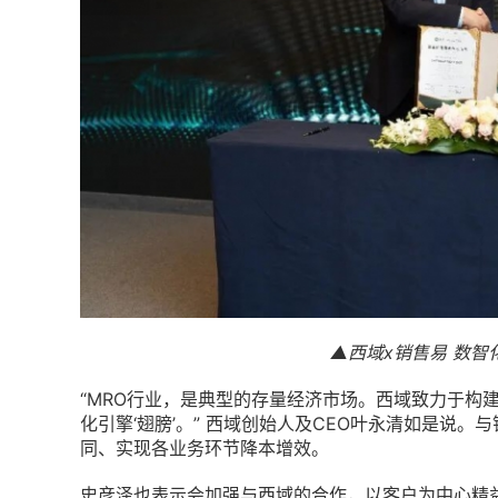
▲西域x销售易 数
“MRO行业，是典型的存量经济市场。西域致力于构建M
化引擎‘翅膀’。” 西域创始人及CEO叶永清如是说
同、实现各业务环节降本增效。
史彦泽也表示会加强与西域的合作，以客户为中心精益