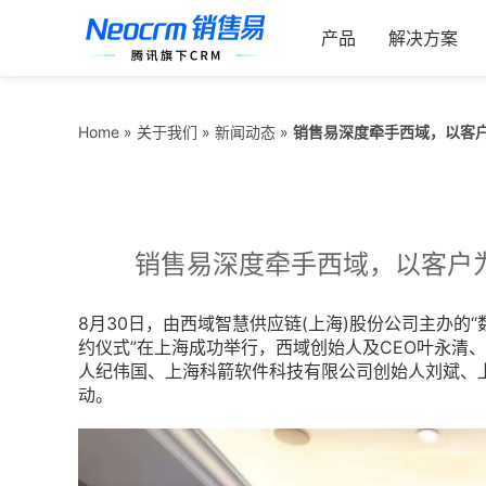
跳
索：
过
产品
解决方案
内
容
销售易深度牵手西域，以客户
Home
»
关于我们
»
新闻动态
»
销售易深度牵手西域，以客户为
8月30日，由西域智慧供应链(上海)股份公司主办的“
约仪式”在上海成功举行，西域创始人及CEO叶永清
人纪伟国、上海科箭软件科技有限公司创始人刘斌、
动。