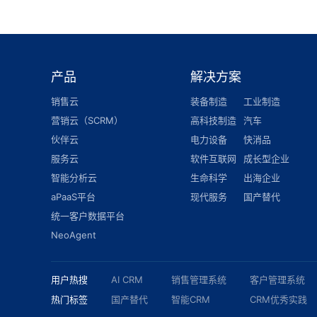
产品
解决方案
销售云
装备制造
工业制造
营销云（SCRM）
高科技制造
汽车
伙伴云
电力设备
快消品
服务云
软件互联网
成长型企业
智能分析云
生命科学
出海企业
aPaaS平台
现代服务
国产替代
统一客户数据平台
NeoAgent
用户热搜
AI CRM
销售管理系统
客户管理系统
热门标签
国产替代
智能CRM
CRM优秀实践