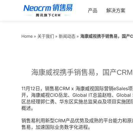
跳
索：
过
产品
解决方案
内
容
海康威视携手销售易，国产
Home
»
关于我们
»
新闻动态
»
海康威视携手销售易，国产CR
11月12日，销售易CRM x 海康威视国际营销eSa
开，海康威视CIO岳龙、Global IT总监赵晗、Glo
区总经理郭仁勇、华东区实施总监吴焱及项目实施团
概述。
销售易利用新型CRM产品优势及成熟的平台能力和原厂服
售易，加速国际业务数字化进程。