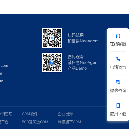
扫码试用
销售易NeoAgent
在线客服
扫码观看
销售易NeoAgent
.com
电话咨询
产品Demo
m
om
微信咨询
应用下载
分销管理
CRM软件
企业出海
码平台
500强优选CRM
腾讯旗下CRM