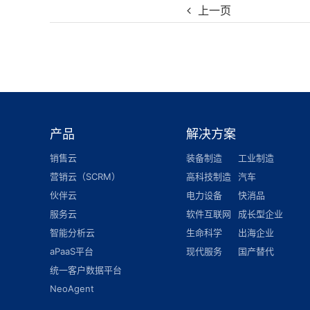
上一页
产品
解决方案
销售云
装备制造
工业制造
营销云（SCRM）
高科技制造
汽车
伙伴云
电力设备
快消品
服务云
软件互联网
成长型企业
智能分析云
生命科学
出海企业
aPaaS平台
现代服务
国产替代
统一客户数据平台
NeoAgent