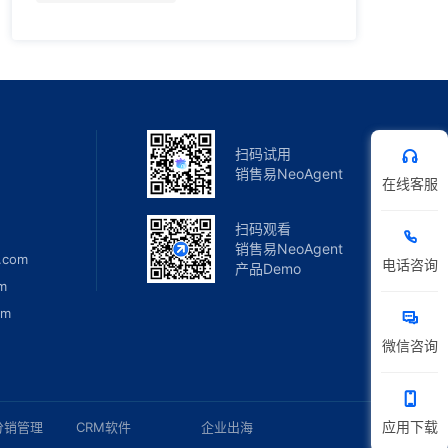
扫码试用
销售易NeoAgent
在线客服
扫码观看
销售易NeoAgent
.com
电话咨询
产品Demo
m
om
微信咨询
应用下载
分销管理
CRM软件
企业出海