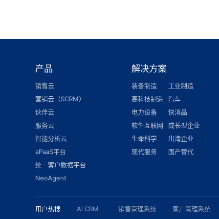
产品
解决方案
销售云
装备制造
工业制造
营销云（SCRM）
高科技制造
汽车
伙伴云
电力设备
快消品
服务云
软件互联网
成长型企业
智能分析云
生命科学
出海企业
aPaaS平台
现代服务
国产替代
统一客户数据平台
NeoAgent
用户热搜
AI CRM
销售管理系统
客户管理系统