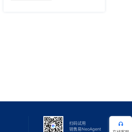
扫码试用
销售易NeoAgent
在线客服