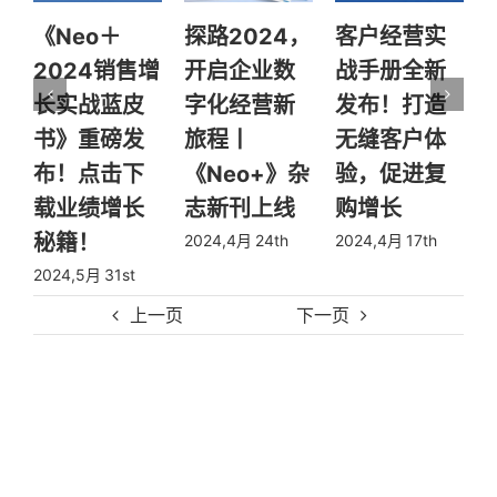
探路2024，
客户经营实
销售易首发
售增
开启企业数
战手册全新
《2024年企
皮
字化经营新
发布！打造
业CRM国产
发
旅程丨
无缝客户体
替代全景报
下
《Neo+》杂
验，促进复
告》
长
志新刊上线
购增长
2024,1月 12th
2024,4月 24th
2024,4月 17th
上一页
下一页