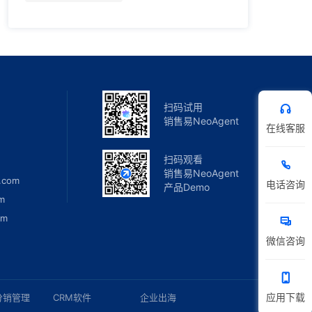
扫码试用
销售易NeoAgent
在线客服
扫码观看
销售易NeoAgent
.com
电话咨询
产品Demo
m
om
微信咨询
应用下载
分销管理
CRM软件
企业出海