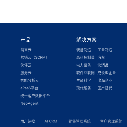
产品
解决方案
销售云
装备制造
工业制造
营销云（SCRM）
高科技制造
汽车
伙伴云
电力设备
快消品
服务云
软件互联网
成长型企业
智能分析云
生命科学
出海企业
aPaaS平台
现代服务
国产替代
统一客户数据平台
NeoAgent
用户热搜
AI CRM
销售管理系统
客户管理系统