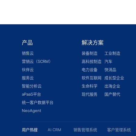
产品
解决方案
销售云
装备制造
工业制造
营销云（SCRM）
高科技制造
汽车
伙伴云
电力设备
快消品
服务云
软件互联网
成长型企业
智能分析云
生命科学
出海企业
aPaaS平台
现代服务
国产替代
统一客户数据平台
NeoAgent
用户热搜
AI CRM
销售管理系统
客户管理系统