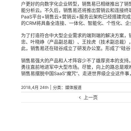
户更好的向数字化企业转型，销售易已相继推出了销
能分析云。不久后，销售易还将推出营销云和连接终端
PaaS平台+销售云+营销云+服务云架构已经搭建
的CRM将具备全连接、一体化、智能化、个性化、企
为了打造符合中大型企业需求的端到端的解决方案，
忠、叶晓峥（产品副总裁）、王拴虎（技术副总裁）
此，销售易还在硅谷成立了研发办公室。形成了“硅谷
销售易强大的产品和人才阵容少不了雄厚资本的支持。
勇往直前地进军中大型市场。尽管，向上的路总是艰
销售易摆脱中国SaaS“魔咒”、走进世界级企业这件
|
分类：
2018,4月 24th
媒体报道
上一页