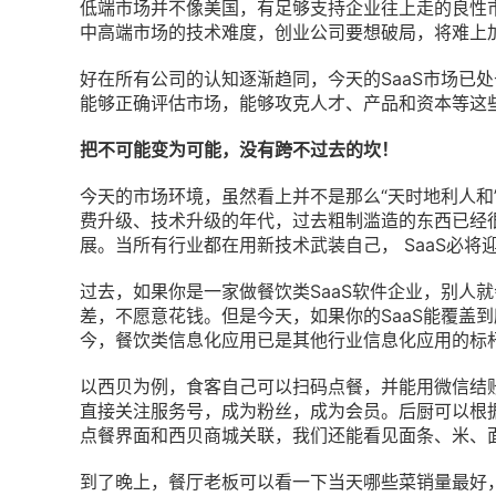
低端市场并不像美国，有足够支持企业往上走的良性
中高端市场的技术难度，创业公司要想破局，将难上
好在所有公司的认知逐渐趋同，今天的SaaS市场已
能够正确评估市场，能够攻克人才、产品和资本等这些
把不可能变为可能，没有跨不过去的坎！
今天的市场环境，虽然看上并不是那么“天时地利人和
费升级、技术升级的年代，过去粗制滥造的东西已经
展。当所有行业都在用新技术武装自己， SaaS必将
过去，如果你是一家做餐饮类SaaS软件企业，别人
差，不愿意花钱。但是今天，如果你的SaaS能覆盖到
今，餐饮类信息化应用已是其他行业信息化应用的标
以西贝为例，食客自己可以扫码点餐，并能用微信结
直接关注服务号，成为粉丝，成为会员。后厨可以根
点餐界面和西贝商城关联，我们还能看见面条、米、
到了晚上，餐厅老板可以看一下当天哪些菜销量最好