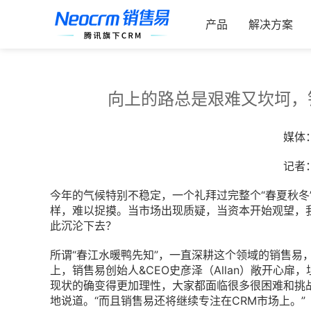
跳
索：
过
产品
解决方案
内
容
向上的路总是艰难又坎坷，销
媒体
记者
今年的气候特别不稳定，一个礼拜过完整个“春夏秋冬”
样，难以捉摸。当市场出现质疑，当资本开始观望，我
此沉沦下去？
所谓“春江水暖鸭先知”，一直深耕这个领域的销售易
上，销售易创始人&CEO史彦泽（Allan）敞开心
现状的确变得更加理性，大家都面临很多很困难和挑战；
地说道。“而且销售易还将继续专注在CRM市场上。”