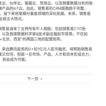
售云、伙伴云，客服云、现场云，以及侧重数据分析的智
产品的IoT云。自此，销售易的CRM版图趋于完整，
完成，接下来将是细分垂直领域的深化拓展。未来，销售易
业级五大特点。
销售易请来了业界所有牛人相助，包括销售易CTO张
，以及首席数据科学家&技术副总裁赵宇辰等。不仅如
+北京、西安”的两国三地的配置矩阵。
来自腾讯投资的D+轮1亿元人民币融资，将帮助销售易
难又坎坷，但是一旦市场、产品、人才和资本形成合力，
事，就会成为可能。
下一页