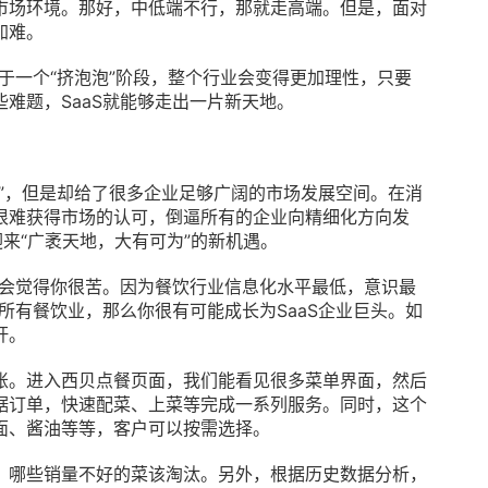
市场环境。那好，中低端不行，那就走高端。但是，面对
加难。
处于一个“挤泡泡”阶段，整个行业会变得更加理性，只要
难题，SaaS就能够走出一片新天地。
”，但是却给了很多企业足够广阔的市场发展空间。在消
很难获得市场的认可，倒逼所有的企业向精细化方向发
迎来“广袤天地，大有可为”的新机遇。
就会觉得你很苦。因为餐饮行业信息化水平最低，意识最
所有餐饮业，那么你很有可能成长为SaaS企业巨头。如
杆。
账。进入西贝点餐页面，我们能看见很多菜单界面，然后
据订单，快速配菜、上菜等完成一系列服务。同时，这个
面、酱油等等，客户可以按需选择。
，哪些销量不好的菜该淘汰。另外，根据历史数据分析，