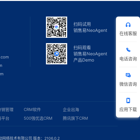
扫码试用
销售易NeoAgent
在线客服
扫码观看
销售易NeoAgent
.com
电话咨询
产品Demo
m
om
微信咨询
应用下载
分销管理
CRM软件
企业出海
码平台
500强优选CRM
腾讯旗下CRM
络技术有限公司 版本：2106.0.2