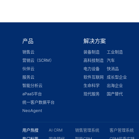
产品
解决方案
销售云
装备制造
工业制造
营销云（SCRM）
高科技制造
汽车
伙伴云
电力设备
快消品
服务云
软件互联网
成长型企业
智能分析云
生命科学
出海企业
aPaaS平台
现代服务
国产替代
统一客户数据平台
NeoAgent
用户热搜
AI CRM
销售管理系统
客户管理系统
热门标签
国产替代
智能CRM
CRM优秀实践