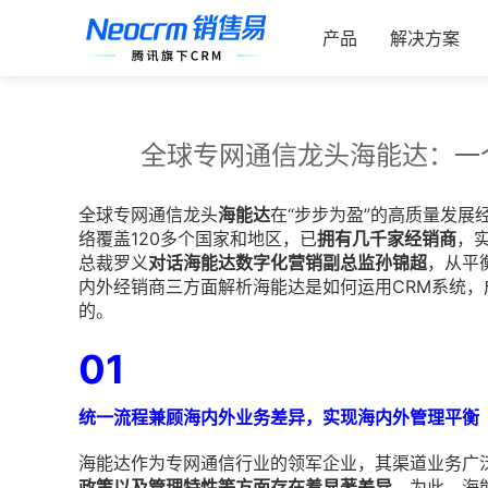
跳
索：
过
产品
解决方案
内
容
全球专网通信龙头海能达：一
全球专网通信龙头
海能达
在“步步为盈”的高质量发展
络覆盖120多个国家和地区，已
拥有几千家经销商
，
总裁罗义
对话海能达数字化营销副总监孙锦超
，从平
内外经销商三方面解析海能达是如何运用CRM系统
的。
01
统一流程兼顾海内外业务差异，实现海内外管理平衡
海能达作为专网通信行业的领军企业，其渠道业务广
政策以及管理特性等方面存在着显著差异。
为此，海