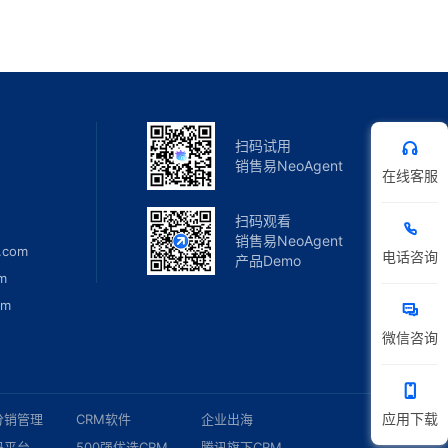
扫码试用
销售易NeoAgent
在线客服
扫码观看
销售易NeoAgent
.com
电话咨询
产品Demo
m
om
微信咨询
应用下载
分销管理
CRM软件
企业出海
码平台
500强优选CRM
腾讯旗下CRM