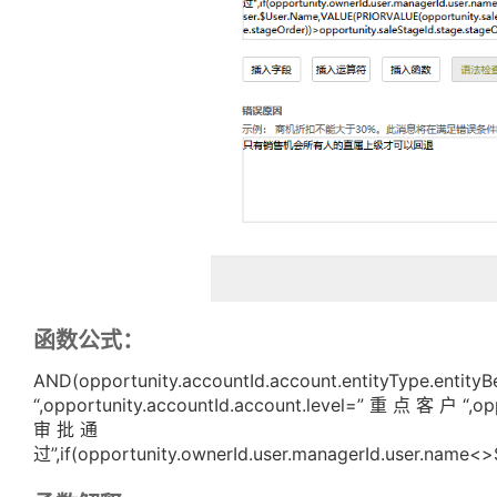
函数公式：
AND(opportunity.accountId.account.entityType.enti
“,opportunity.accountId.account.level=” 重 点 客 户 “,op
审 批 通
过”,if(opportunity.ownerId.user.managerId.user.name<