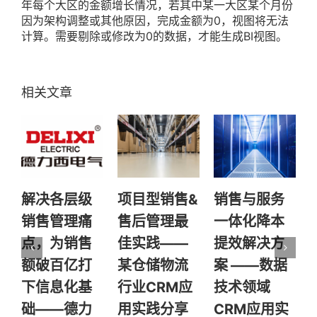
年每个大区的金额增长情况，若其中某一大区某个月份
因为架构调整或其他原因，完成金额为0，视图将无法
计算。需要剔除或修改为0的数据，才能生成BI视图。
项目型销售&
销售与服务
运用销售易
售后管理最
一体化降本
CRM高效践
佳实践——
提效解决方
行管理理
2
某仓储物流
案 ——数据
念，助力留
行业CRM应
技术领域
美实习行业
用实践分享
CRM应用实
标杆高速发