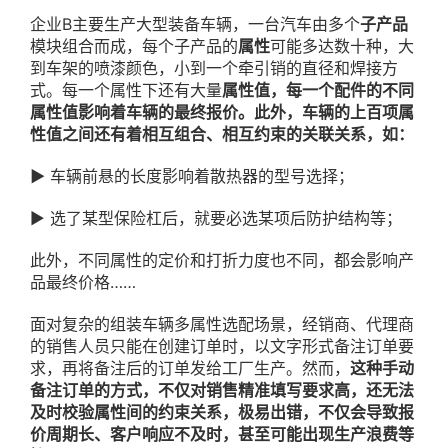
企业B主要生产大型装备车辆，一台汽车由多个
子产品
模块组合而成，每个子产品的
属性
可能多达数十种，大
到车架的喷漆颜色，小到一个牵引销的直径和焊接方
式。每一个属性下还有大量
属性值
，每一个配件的不同
属性值影响着车辆的最终报价。此外，车辆的上百项属
性值之间还有着相互组合、相互约束的关联关系，如：
▶
车辆前悬的长度影响着散热器的型号选择；
▶ 选了某型保险杠后，就要必选某项后防护结构等；
此外，不同属性的定价和打折力度也不同，都会影响产
品最终价格……
面对复杂的组装车辆多属性选配场景，经销商、代理商
的销售人员只能在创建订单时，以文字形式备注订单要
求，再将备注后的订单发给工厂生产。然而，
这种手动
备注订单的方式，不仅对销售精准填写要求高，还无法
及时校验属性间的约束关系，极易出错，不仅会导致报
价周期长、客户响应不及时，甚至可能出现生产浪费等