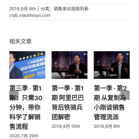
|
分类：
2019,9月 8th
销售彦论视频列表-
club.xiaoshouyi.com
第三季 · 第1
第一季 · 第1
第一季 · 第2
期：只需30
期 阿里巴巴
期 从复制冯
分钟，带你
背后铁骑兵
小刚谈销售
科学了解销
团解密
管理流派
售流程
2019,9月 10th
2019,9月 9th
2020,7月 29th
2