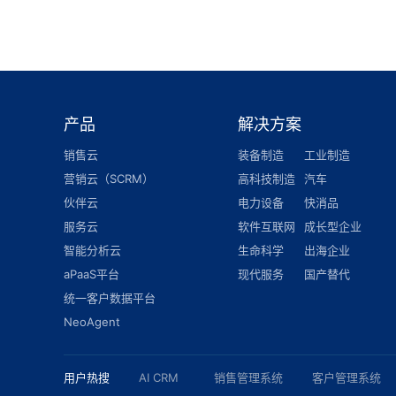
产品
解决方案
销售云
装备制造
工业制造
营销云（SCRM）
高科技制造
汽车
伙伴云
电力设备
快消品
服务云
软件互联网
成长型企业
智能分析云
生命科学
出海企业
aPaaS平台
现代服务
国产替代
统一客户数据平台
NeoAgent
用户热搜
AI CRM
销售管理系统
客户管理系统