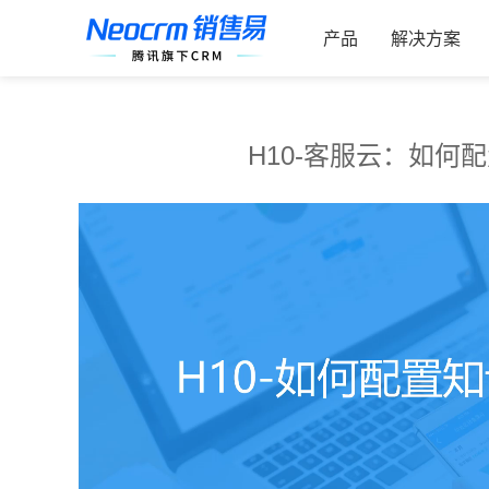
跳
索：
过
产品
解决方案
内
容
H10-客服云：如何