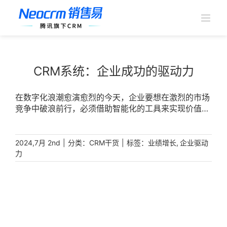
跳
过
内
容
CRM系统：企业成功的驱动力
在数字化浪潮愈演愈烈的今天，企业要想在激烈的市场
竞争中破浪前行，必须借助智能化的工具来实现价值的
最大化。其中，客户关系管理（CRM）系统无疑是企业
航行于商海的重要罗盘，它引导企业朝向客户满意度的
提升和销售业绩的增长驶去。 [...]
|
分类：
|
标签：
,
2024,7月 2nd
CRM干货
业绩增长
企业驱动
力