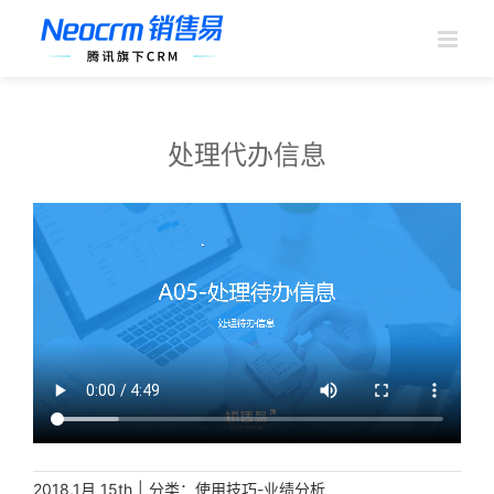
跳
过
内
容
处理代办信息
|
分类：
2018,1月 15th
使用技巧-业绩分析