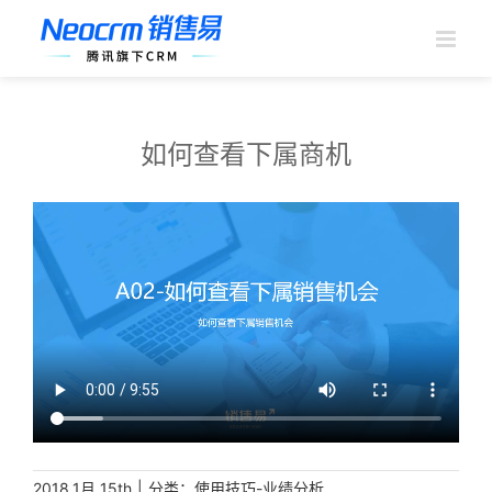
跳
过
内
容
如何查看下属商机
|
分类：
2018,1月 15th
使用技巧-业绩分析