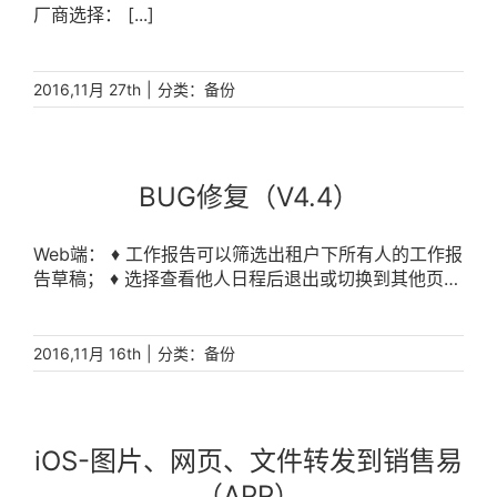
厂商选择： [...]
|
分类：
2016,11月 27th
备份
BUG修复（V4.4）
Web端： ♦ 工作报告可以筛选出租户下所有人的工作报
告草稿； ♦ 选择查看他人日程后退出或切换到其他页，
再进入我的日程显示还是他人日程； ♦ 全天日程参与人
收不到待办提醒； ♦ web 公告发布后设置为置顶，不
生效，设置后查看设置结果也不回显； ♦ 系统单位为万
|
分类：
2016,11月 16th
备份
元时，客户相关对象下的商机列表显示金额不正确的问
题； ♦ 审批中合同打开编辑界面空白； ♦ 审批列表查看
关联更新事件报销单的关联事件模块报错； ♦ 当批阅人
同时是抄送人的时候，该审批单导不出来； ♦ 商机相关
iOS-图片、网页、文件转发到销售易
对象，联系人的计数不准确； ♦ 费用记录，添加图片
（APP）