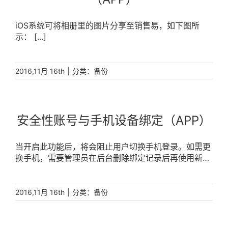
后，进行保存，系统提示保存失败； ♦ 商机销售金额，
产品价格，未按系统后设置的小数位数精度展示和输入
控制； ♦ 仪表盘-签约大客户：按照锁定状态搜索，不
iOS系统可将相册里的图片分享至销售易，如下图所
显示数据； ♦ 优化审批流程的提示文本； ♦ 日程列表、
示： [...]
订单列表页的自动刷新； ♦ 成交客户分析里饼图显示的
数据信息与数据信息显示列表不一致：订单和合同； ♦
合同覆盖导入更新，修改日期不会变更； ♦ 合同列表中
|
分类：
2016,11月 16th
备份
选择参与人，进行筛选，结果没有执行，无效； ♦ 代理
商报表，点击代理商名称，提示无权限；iOS端
安全性账号与手机设备绑定（APP）
当开启此功能后，将会阻止用户切换手机登录。如需更
换手机，需要管理员在后台删除绑定记录后再使用新手
机登录。如下图所示： [...]
|
分类：
2016,11月 16th
备份