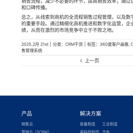
销售流程，减少不必要的环节，提高销售效率；通过
和口碑传播。
总之，从线索到商机的全流程销售过程管理，以及数字
的重要手段。通过精细化商机推进和数字化运营，企
绩，从而在激烈的市场竞争中立于不败之地。
|
分类：
|
标签：
,
2025,2月 21st
CRM干货
360度客户画像
售管理系统
上一页
产品
解决方案
销售云
装备制造
工业制造
营销云（SCRM）
高科技制造
汽车