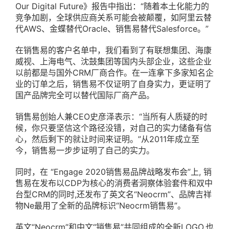
Our Digital Future》报告中指出：“随着本土化能力的
竞争加剧，全球供应商关系可能会被颠覆，如阿里云替
代AWS、金蝶替代Oracle、销售易替代Salesforce。”
在销售易的客户名单中，我们看到了有联想集团、海康
威视、上海电气、沈鼓集团等国内头部企业，这些企业
以前都是与国外CRM厂商合作。在一连拿下多家知名企
业的订单之后，销售易不仅证明了自身实力，更证明了
国产品牌完全可以替代国际厂商产品。
销售易创始人兼CEO史彦泽表示：“当所有人质疑的时
候，你只要坚信这个路径没错，对自己的实力储备有信
心，然后剩下的就让时间来证明。”从2011年成立至
今，销售易一步步证明了自己的实力。
同时，在 “Engage 2020销售易品牌战略发布会”上, 销
售易在发布以CDP为核心的消费者洞察体验套件和双中
台型CRM的同时,还发布了英文名“Neocrm”、品牌吉祥
物Ne最用了全新的品牌标识“Neocrm销售易”。
英文“Neocrm”和中文“销售易”共同组成的全新LOGO,也