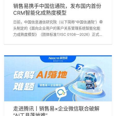
销售易携手中国信通院，发布国内首份
CRM智能化成熟度模型
日前，中国信息通信研究院（以下简称“中国信通院”）牵
头制定的《面向企业用户的客户关系管理系统智能化能
力成熟度模型》（团体标准T/ISC 0108—2026）正式发
布。作为中国AI CRM领导者、腾讯旗下CRM销售易深度
参与了该标准的编制工作。这是国内首份系统性衡量
CRM系统智能化能力的团体标准，旨在为行业建立一套
统一、科学的衡量基准。 随着人工智能技术加速渗透至
企业级软件领域，CRM正经历从“流程管理工具”向“智能
驱动中枢”的深刻跃迁。然而，面对市场上层出不穷的“AI
CRM”概念，企业用户普遍面临一个现实难题： 一是概
念混杂。是“传统CRM + 几个AI功能”还是真正的“AI原生
CRM”，企业用户难以辨别二者在架构、能力、扩展性等
方面的本质差异。 二是能力参差。不同厂商的AI能力覆
盖范围、准确率、响应速度等关键指标缺乏统一的衡量
走进腾讯丨销售易×企业微信联合破解
标准，横向对比困难。 三是选型困难。企业在采购AI
“AI工具落地难”
[...]