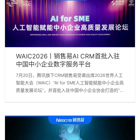
售易共同搭建了集营销、销售、服务、运营于一体的“星
辰”CRM系统，服务全国600余家体检分支机构、支撑万
余人业务团队高效运转。这套系统被美年人寄予厚望
——“星辰”寓意客户如点点繁星汇聚成星河，也呼应着美
年“脚踏实地，仰望星空”的实干精神。 五年后，美年健
康决定将这套系统推向AI时代。 二、为什么是现在？ 美
年健康的判断很清晰：随着业务规模持续扩大，销售团
WAIC2026丨销售易AI CRM首批入驻
队在客户洞察、商机跟进、日常管理中，对信息获取的
中国中小企业数字服务平台
即时性、数据整合的全面性、优秀经验的系统化沉淀，
提出了远超传统CRM能力上限的要求。 传统的CRM是
7月20日，腾讯旗下CRM销售易受邀出席2026世界人工
“被使用的系统”——销售录入数据、系统被动响应。而AI
智能大会（WAIC）“AI for SME人工智能赋能中小企业高
原生CRM的本质区别在于：系统从“被动记录”进化为“主
质量发展论坛”，并首批入驻中国中小企业协会打造的“中
动执行”。 [...]
国中小企业数字服务平台”；首批签署AI for SME全球普
惠倡议承诺书。销售易将以低成本、可负担的方式提供
AI CRM产品与服务，让更多企业“找得到、用得起、用
得好”AI能力。 服务过世界500强，也服务好每一家中小
企业 中国中小企业协会成立于2007年，是国家级综合性
行业协会，拥有超过20万家会员企业，覆盖全国的服务