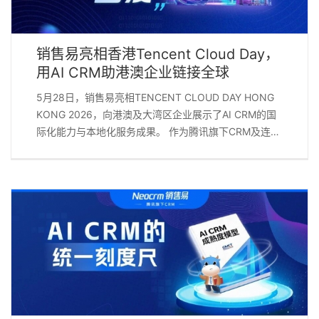
陈晓东认为AI的价值不在于提供“偶尔帮忙”的工具，而在
于构建能全程融入、主动思考、自动推进的AI数字员
工。在渠道拜访场景中，销售易NeoAgent2.0可根据当
销售易亮相香港Tencent Cloud Day，
天拜访门店智能规划最佳路线；拜访中AI自动转写、提
用AI CRM助港澳企业链接全球
炼核心信息，生成规范完整的拜访记录；拜访后自动梳
理后续行动事项并设置智能提醒。这一“规划—执行—跟
5月28日，销售易亮相TENCENT CLOUD DAY HONG
进”全链路的AI赋能，让每一次拜访都成为数据驱动的精
KONG 2026，向港澳及大湾区企业展示了AI CRM的国
准动作，让每一家门店的经营都纳入AI辅助的决策闭
际化能力与本地化服务成果。 作为腾讯旗下CRM及连续
环。 截至目前，销售易NeoAgent已经帮助众多客户实
九年入选Gartner SFA魔力象限的中国CRM厂商，销售
现业务效率与增长的双重突破。 ● 米其林上线
易此次在香港的亮相，进一步展示了其面向港澳企业的
NeoAgent仅4个月，实现全国400余名渠道代表100%
AI CRM能力与本地化服务实力。 [...]
覆盖，拜访规划时间从半天压缩至5分钟，超6800小时
拜访录音经AI自动化处理。 📖米其林×销售易：100%覆
盖、超6800小时、48倍提效——AI原生CRM的落地成
绩单 ● 博世汽车通过销售易AI CRM搭建了覆盖目标管
理、预算控制、返利核销及经销商协同的端到端解决方
案，其APTP核销周期从120天缩短至60天，流程效率提
升50% 📖博世x销售易Portal项目入选 “行业数字化优秀
示范案例奖” [...]