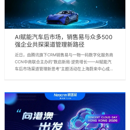
网络与政企资源。此次签约，销售易将通过协会渠道触
达广大会员企业及各级地方政府，围绕市场营销、客户
服务、销售管理等核心场景，推动AI应用从概念走向落
地。 销售易渠道生态事业部负责人李潇瑾表示，销售易
AI CRM——NeoAgent覆盖营销、销售到服务的全流程
AI赋能汽车后市场，销售易与众多500
智能化业务场景。此次入驻协会平台，既是对销售易AI
强企业共探渠道管理新路径
[...]
近日，由腾讯旗下CRM销售易与一物一码数字化服务商
CCN中商联合主办的“数启新局·逆势增长——AI赋能汽
车后市场渠道管理新思考”主题活动在上海蔚来中心成功
举办。本次活动汇聚了米其林、法雷奥、伍尔特等众多
汽配领域知名企业参与，共同探讨AI如何重构渠道运
营、优化全域分销，助力汽车后市场企业在复杂市场环
境中实现逆势增长。 随着汽车后市场竞争加剧，传统渠
道管理面临成本高、效率低、货品流转监管难、一线业
务人员效能不足等挑战。销售易首席方案顾问陈晓东以
“数智化破局：AI驱动汽配后市场客户经营与业绩增长新
路径”为主题进行了分享。 针对汽车后市场的业务痛点，