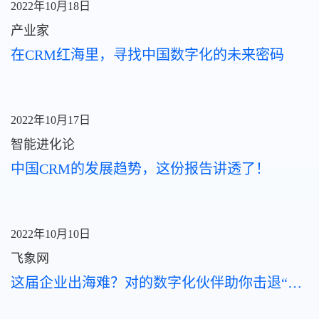
2022年10月18日
工，真正帮助销售聚焦赢单、不再为填系统分心。” 截至
目前，销售易NeoAgent已经帮助众多客户实现业务效率
产业家
与增长的双重突破。 捷豹路虎通过客服Agent，专业问
在CRM红海里，寻找中国数字化的未来密码
题响应效率提升70%，技术问题转接率下降60%； 奇瑞
汽车泰国业务实现线索重复率从20-25%迅速压缩至5%
以下，24小时线索跟进率突破95%； 米其林上线
NeoAgent仅4个月，实现全国400余名渠道代表100%
2022年10月17日
覆盖，拜访规划时间从半天压缩至5分钟，超6800小时
智能进化论
拜访录音经AI自动化处理。 活动现场，与会嘉宾围绕“AI
如何驱动B2B增长”等议题展开热烈讨论。大家一致认
中国CRM的发展趋势，这份报告讲透了！
为，面对AI带来的颠覆性变化，企业不应盲目追逐技术
热点，而应回归业务本质：AI的核心价值不是替代人
类，而是武装是赋能提效——把重复劳动交给系统，把
2022年10月10日
决策智慧留给人类。AI落地的终点不是更复杂的系统，
而是更简单的操作。当企业不再感知AI的存在，却处处
飞象网
享受AI的助力，数字化的“最后一公里”才算真正走通。
这届企业出海难？对的数字化伙伴助你击退“拦路虎”