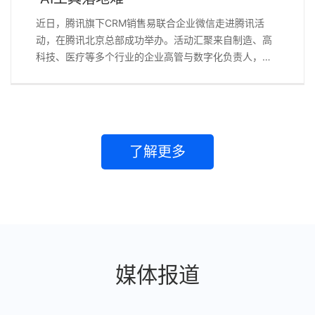
近日，腾讯旗下CRM销售易联合企业微信走进腾讯活
动，在腾讯北京总部成功举办。活动汇聚来自制造、高
科技、医疗等多个行业的企业高管与数字化负责人，聚
焦AI技术在To B领域的落地实践，为企业数字化转型提
供“技术工具+场景落地”的全链路思路。 当前，企业数字
化转型已进入深水区。一方面，以大模型为代表的AI技
术爆发式迭代，为营销、销售、服务等环节带来前所未
有的想象空间；另一方面，大量企业陷入“系统越买越
了解更多
多，业绩增长却不见起色”的困境。AI能力与业务场景之
间存在明显的“最后一公里”断点。如何让AI真正驱动增
长，而不是增加负担，成为摆在每一家企业面前的必答
题。 销售易首席方案顾问沈翠霞以《智启增长：AI重构
CRM，从数据记录到业务驱动》为主题进行了分享。她
指出“全球CRM项目失败率高达55%-70%，核心原因是
传统CRM只是‘记录销售动作的档案柜’，却解决不了‘怎
媒体报道
么帮销售拿下单子’的问题。销售易推出的中国首款AI原
生CRM——NeoAgent 2.0，不再是依赖手工录入的流程
工具，而是能“听懂业务、预判需求、自主行动”的数字员