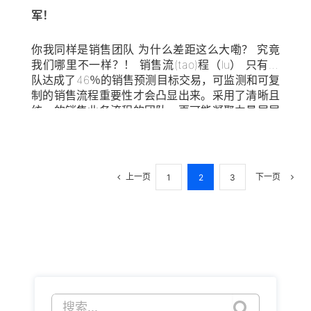
了传统的“把这支笔卖给我”方法之外，面试官还有
军！
很多方法可以考察应聘者能否有效地运用关键技能
或重要知识达到目的。不同于会计或者建筑等行
业，销售是一种充满竞争、注重表现力的职业。就
你我同样是销售团队 为什么差距这么大嘞？ 究竟
某些特质（比如技能和知识）或者可塑性等特征而
我们哪里不一样？！ 销售流(tao)程（lu） 只有团
言，观察应聘者的临场表现至关重要。企业首先应
队达成了46％的销售预测目标交易，可监测和可复
该做好面试准备，不仅需要决定使用哪种方法，而
制的销售流程重要性才会凸显出来。采用了清晰且
且还要针对每一个特征来确定具体的问题来考察每
统一的销售业务流程的团队，更可能凝聚力量层层
一位应聘者。若有多名面试官，要保证所有人都知
推进销售进程，并干净利落地达成订单。 问 如何
道评估标准并尽量让所有的面试官达成一致。下一
培养或制定销售流程？ 答 需要一份成功的销售指
篇文章中详细讨论实际面试过程中的注意事项。
导手册，作为销售过程中销售主管和销售团队的路
线图，它也是销售新人入职的重要学习工具，还是
上一页
下一页
1
2
3
团队持续培训的中央资料库，还可用作将新客户移
交给售后团队的指南！ 那么，应该把哪些内容添加
到销售指导手册里才能发挥效用？每份手册必须包
含5个主题： [...]
搜