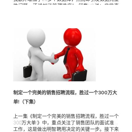
性问题，还增加了管理难度！ 销售VP说：非常喜
欢CRM系统，它用简洁明了的仪表板来报告指标和
预测业绩！ 销售经理带着一群人，不愿意了……我
不完全认同CRM的功效，但也承认该系统确实能监
控销售行为…… 销售代表表示不喜欢！不喜欢CRM
系统！因为我们要要输入大量信息，而这些信息对
于促进销售的作用却没有那么大！我们讨厌输入数
据！ CRM应用的结果究竟如何呢？ 用了，但是效
果并不理想…… CRM之所以未能帮助公司实现增收
目标的原因有很多，其中一点需特别强调的是：
CRM终极目的是改善销售流程，提升销售管理效
率。然而很多企业的管理层片面地将CRM系统过多
地用于数据分析行为 [...]
制定一个完美的销售招聘流程，胜过一个300万大
单!（下集）
上一集《制定一个完美的销售招聘流程，胜过一个
300万大单!》中，重点关注了销售团队的面试准备
工作，这是做出明智聘用决定的关键一步。接下来