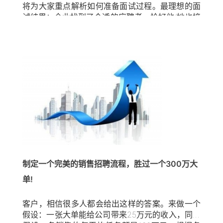
将为大家重点解析如何准备面试过程。最理想的面
试结果：企业找到了合适的应聘者，恰好他/她也接
受企业的聘用。有经验的管理者很快意识到实现这
一目标有两个潜在障碍。首先，面试官可能无法正
确对应聘者进行评估，导致该岗位“所托非人”；其
次，确定岗位的最适合人员后，如何保证提供的工
作机会有足够吸引力，促使候选者接受岗位。1、
正确、有效地评估应聘者这一部分，将对如何明确
理想的面试标准展开讨论，帮助企业按自己的标准
评估所有应聘者。 要知道世界上没有统一的通用招
聘标准，在为每个销售空缺岗位选聘人员之前，管
理者应该进行相关规划，或者至少优化原有的规
划。需要注意的是仅仅准备好问题并不能保证面试
成功，以有效的方式提出问题才是有效的方法，特
别是提及有关销售行为或工作表现相关的问题，需
制定一个完美的销售招聘流程，胜过一个300万大
要经验、技巧和耐心的支持。为了不让准备工作白
单!
费，请在面试时牢记以下几点。 首先，在进入面试
前需要建立一定的面试问题的内在联系，特别是在
销售行为或临场表现问题上。比如，从压力较小的
客户，相信很多人都会给出这样的答案。来做一个
背景问题开始，让应聘者在面试时觉得放松。举个
假设：一张大单能给公司带来25万元的收入，同时