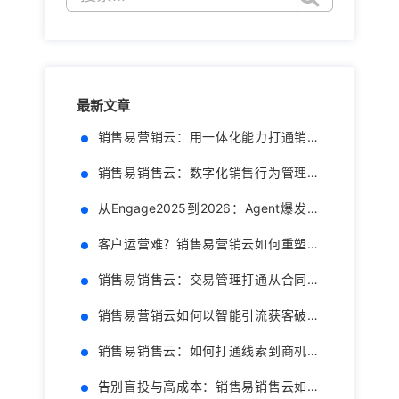
索：
销售易营销云：用一体化能力打通销售
转化最后一公里
销售易销售云：数字化销售行为管理赋
能复杂型组织
从Engage2025到2026：Agent爆发这
一年，AI CRM 走到哪了
客户运营难？销售易营销云如何重塑个
性化体验
销售易销售云：交易管理打通从合同到
回款的最后一公里
销售易营销云如何以智能引流获客破解
增长困局
销售易销售云：如何打通线索到商机的
增长链路
告别盲投与高成本：销售易销售云如何