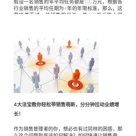
例子：“给我举个实例，你没有达成销售目标的情况
假设一名销售的年平均任务额是100万元，根据各
以及你是如何处理的。”接下来，面试官要给应聘者
行业销售的平均任期为4年的年限标准。那么，这
充足的时间和空间仔细考虑并给出答案。销售行为
意味着面试一位销售相当于一单400万元的大买
问题是具有挑战性的，以上面的样例问题为例，应
卖，还不算招聘失策的损失费。如此看来，面试销
聘者被要求回答面对与其应聘职位类似的挑战时他
售员工比洽淡客户重要16倍，相信如果不算这笔
的具体处理办法。应聘者在回想时需要进行额外思
帐，很多人都不清楚这个问题的重要性。 招聘杰出
考，因此给予充分时间，同时也要准备层层深入地
的销售人才没什么捷径可走，但是，如果企业完成
提问，才能挖掘应聘者的真实能力。 再接着，临场
2项工作，将为招聘到优秀的销售代表奠定坚实的
表现问题举例：“可以跟我一起做一个典型的销售场
基础。 今天先为各位介绍第1项——面试准备步
景再现吗？我演买家，你演卖家，然后我提出常见
骤，帮助企业梳理面试前需要展开的工作，从而为
的质疑。准备好了么？嗯，我们真的很喜欢你的解
企业降低招聘风险。 面试应聘者是购买行为，需要
决方案，但我跟你说，你的价格太高了…”这时，企
做出明智且理性的购买决策 经验丰富的销售团队领
业要准备好对第一问题的答案进行层层深入提问，
导表示，销售人员让客户接受他们以及他们的产
充分了解应聘者。您提的后续问题不应让候选者无
品，最快的方式是提供给客户真正有利于他的购买
从下手，而是应该了解这个人在具体情境中的真实
建议。然而，很多专业的买家或者销售人员并未接
反应。像这样的临场表现问题也使面试官有很好的
受过此类培训。 其实，为公司的空缺职位招聘到最
4大法宝教你轻松带销售萌新，分分钟拉动业绩增
机会，可以看到应聘者如何回应领导的指导。在几
合适的人选就相当于做出购买决策。 本文将给出入
长！
乎所有角色扮演的场景中，销售面试官都可以找到
职人员必需具备的4个特征：个人能力——这是销
一些需要指导的点，这有助于更深入的了解应聘
售人员取得成功所必须拥有的先天才能，例如，诚
者。其实大多数销售人员像专业运动员一样能够不
信、紧迫感和技术能力等特征都是与生俱来的。这
作为销售管理者的你，想必也有过同样的困惑，那
断改进，这样的面试将帮助面试官了解应聘者将如
些特征不可能在入职后通过培训获得。因此，此类
么这个问题到底该如何解决？如何快速让销售萌新