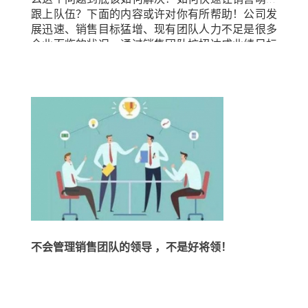
何应对意见反馈以及和沟通技巧。2、了解候选人
标准应该是硬性标准，须经过认真审核。上进心
跟上队伍？下面的内容或许对你有所帮助！公司发
的入职决定因素一旦企业通过销售行为问题、临场
——与个人能力相似，上进心也不能通过学习获
展迅速、销售目标猛增、现有团队人力不足是很多
表现问题以及其他验证方式（例如评估）确定了职
得。上进心是指应聘者为获得成功而付出努力的意
企业面临的状况，通过销售团队扩招达成业绩目标
位的合适人选，就进入了面试的第二个关键部分：
愿，然而，这不仅仅是努力工作那么简单，还包括
是很多公司的做法，但如何才能人尽其用，让业绩
赢得想要的应聘者。 有时这部分讨论会另找时间，
职业发展、个人成功等相关问题。许多销售人员通
增长率高于行业平均水准或竞争对手？以下内容将
有时也在同一次面试中进行，无论何时进行，重要
过努力工作，证明他们是具有竞争力的、勤奋的，
向您分析如何通过销售新人培训拉动业绩增长，完
的是要避免许多销售管理者都会犯的错误：在完全
但他们也可能难以培养并取得更大成就。这些人最
成销售目标。 企业之间销售业绩完成度存在巨大差
了解候选人们的入职决定因素之前就抛出橄榄枝。
好的销售表现可能就是他们面试时的表现。销售是
异，销售新人的入职培训也会对此产生影响。业绩
以最有利的方式亮出聘用条件是企业的期望。首
靠绩效立足的职业，讲究的是与其他人对比个人是
增长迅速的企业会提供务实、易懂的培训项目给销
先，要花时间充分了解应聘者、其最看重的事项以
进步还是退步，因此上进心是不可或缺的。知识储
售新人，而其他企业往往会出现此3种失误：把培
及他评估工作机会时的决定因素。优秀的候选者更
备——与前两个特征不同，知识是可以后天习得
训时间过多浪费在公司政策和内部系统培训上、新
乐于见到，企业不是只兜售这个职位，而是在花时
的。销售部门根据自身要求制定入职培训计划，向
人入职培训过于简单和快速、销售实操培训不重视
间帮助他们确定这个职位真的非常适合他。以下四
新人传授所需的知识、技能、信息等。因此在招聘
质量，比如销售新人跟随成功的销售代表学习一个
点将有助于对这个问题进行梳理： 3、对提供的工
职位时，企业首先需要明确岗位所需具备的知识，
星期，然后便赶鸭子上阵，直面客户了…… 很多销
作机会进行定位企业一旦完全了解候选人的职业选
这种做法可以避免面试官被面试者的博学打动，而
售小白都有三个特点：萌新、求带、有冲劲。作为
择标准，就可以“对症下药”，在面试流程的最后一
忽略了他缺乏岗位所需要的关键知识。专业技能
领导，如何快速让这些新人入门颇有讲究。 每个销
不会管理销售团队的领导 ，不是好将领！
步（您与应聘者协商的情况除外），企业应该将提
——最后一个重点是专业技能。在开始面试之前，
售人员都肩负着业绩增长的责任，优秀的老销售开
供的工作机会与应聘者看重的决定因素关联起来。
一定要了解新招的销售人员具备的技能以及您将要
拓出的最佳销售实践方案，将为销售新人提供 “学
下面给出一个示范：“既然我们已经谈到了你认为会
培训的技能。通常而言，这个问题在评估中被看得
习样板“；同时，对新人的培训采用最流行和前沿的
影响你决定的重要因素，我们来看看这个职位是否
过重或者流于表面。入职的销售人员应该是一个熟
方法，将极大有利于提升其上手速度，间接推动业