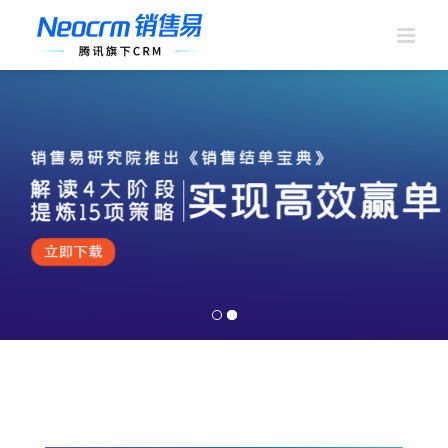
跳
过
内
容