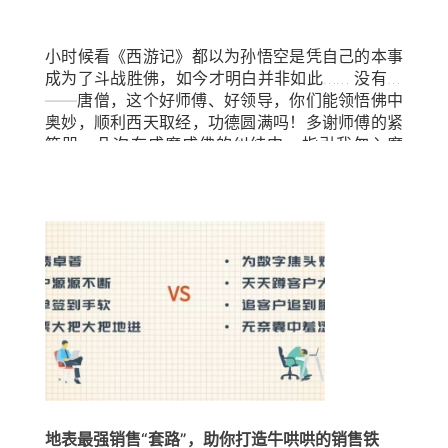
符合你的标准。你提到特别重要的一项，就是能够
手，或者经过特定的培训后变得技能完备，懂得如
绩增长。 为快速获得牵引力，销售代表需要了解客
销售有明显产品优势的解决方案。我们的解决方案
何跟进客户，能够提出准确的问题，了解客户需
户的想法及背后原因，成功的资深销售传授的经验
就是......”面试官不要泛泛而谈，让应聘者觉得与自
求。一旦确定了企业需要的销售都具备的特点后，
和信息对新人大有裨益；同时，在客户跟进过程
小时候看《西游记》都以为孙悟空是凭自己的本事
己的标准毫不相干。如果企业已经了解对方对职位
企业就应将注意力转移到如何评估这些特征上。仍
中，老销售可以帮助新人判断客户的目的、恐惧、
成为了斗战胜佛，如今才明白并非如此…… 没有我
的诉求并进行面对面商谈时，发出更具吸引力的邀
需要注意的是，企业需要明确这些评估标准的最高
心理预期和拒绝理由，这些预判是老销售通过多年
——唐僧，这个好师傅、好领导，你们能领悟佛中
约，展示对该应聘者的真正关心等都十分重要，面
线，进而决定使用哪种方法对其进行评估。 例如，
的经验积累实现的。有“师傅”带过的新人成长速度
奥妙，顺利西天取经，功德圆满吗！多谢师傅的紧
试官的态度本身就可能对应聘者产生影响。 在这里
假设“好奇心”是您决定评估的关键特征之一。面试
十分可观。 以客户为中心的销售新人入职培训意义
箍咒，几次在成魔成佛的纠结中，指引我勿入魔
需要强调的是：大多数面试官都明白销售应聘者一
期间，您不需要判断应聘者是否具有好奇心，而是
非凡，新的销售代表需要通过反复试验和犯错才能
道，最终成为斗战胜佛。要是没有师傅教导，估计
直会推销自己，试图赢得工作机会，即使与职位的
努力去考察哪些候选者表现出的好奇心程度与其应
获得的相关经验，通过这类培训可在很大程度上解
我这辈子就在高老庄娶媳妇混吃等死了，没有师傅
匹配度并不高；另一方面，招聘经理尝试说服看好
聘的职位最相符。比如假设最佳表征应该是“应聘者
决该问题。由于欠缺对客户的洞察，导致错失客
哪来的净坛使者！金身罗汉永不忘九九八十一难中
的应聘者接受工作时，也会出现同样的问题——工
从心底里希望去了解其他人所重视的事物，但前提
户，无法完成业绩，影响团队的目标达成，会对销
师傅教会我的佛门圣经！ 如果没有唐僧的悉心教
作机会可能并不适合这些“被看好的”应聘者。希望
是不能跨越社交边界，不能让对方感到不爽。” 接
售新人造成打击，降低个人积极性。 以下是销售新
导，可能就没有四大名著之一的《西游记》！所以
企业可以不惜一切避免这种错误，面试流程最糟糕
下来的问题是，企业将如何基于各个特征决定聘用
人入职培训的4个成功要素： 洞察客户 这是一般销
作为一名领导，其重要性不言而喻！ […]
的结果并不是失去好的应聘者，而是聘用了错误的
谁。对此企业可以从下面3种办法种选择1种：测验
售培训中最容易被忽视的部分。每个销售代表都应
人。如果面试官和应聘者都觉得彼此合适，双方都
——测验可以作为重要的工具对应聘者的某些特征
该研究目标客户关注的话题、对接的客户角色和采
会一致认为整个面试过程是轻松的、流畅的。 发现
进行评估。尤其是那些很难通过谈话进行有效评估
购流程，确保与客户真实情况一致。总之，销售代
并雇用优秀的销售人员并不容易，但这是可以做到
的特征，比如天赋或沟通风格。行为面试——关于
表应该对客户中的关键角色有全方位了解，比如：
的。通过提前进行充分准备，并在面试中保持纪律
如何有效开展行为面试的文章比比皆是，这将能够
[...]
性和灵活性，您可以建立最强大的销售团队，并获
帮助招聘经理避免入坑，即应聘者夸夸其谈，但却
得可持续的竞争优势。
不具备胜任职位所需的实践能力。表现面试——除
地表最强销售“套路”，助你打造牛哄哄的销售铁