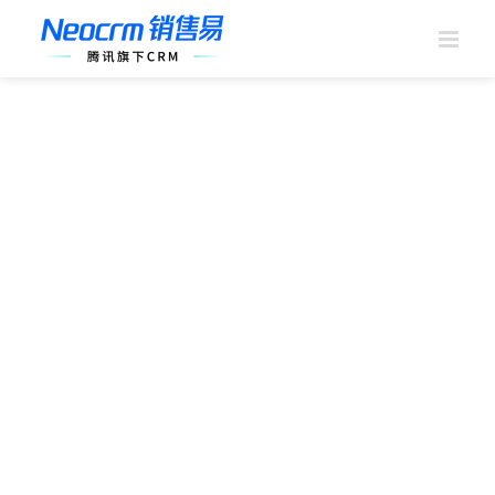
跳
过
内
容