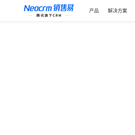
跳
索：
过
产品
解决方案
内
容