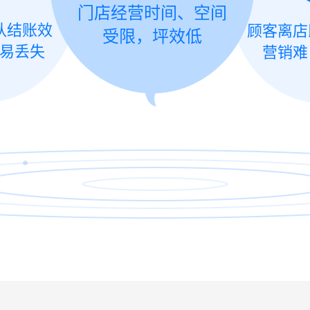
门店经营时间、空间
队结账效
顾客离店
受限，坪效低
易丢失
营销难