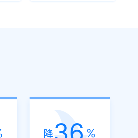
36
%
%