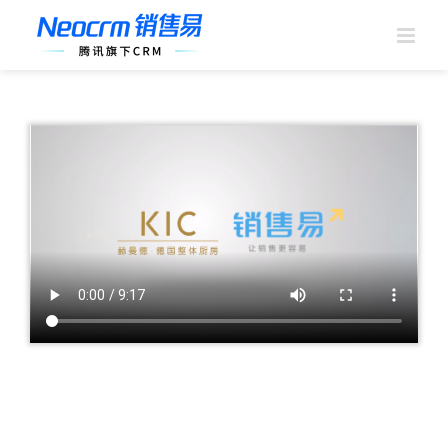
跳
过
内
容