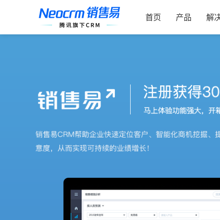
索：
跳
过
首页
产品
解
内
容