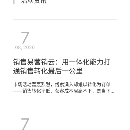
活动资讯
7
08, 2026
销售易营销云：用一体化能力打
通销售转化最后一公里
市场活动轰轰烈烈，线索涌入却难以转化为订单
——销售转化率低、获客成本居高不下，是当下许
多企业的真实困境。根源在于营销与销售断层：市
场部“只管获客”，销售部“各自为战”，线索从获取
到成交缺少统一的销售转化引擎。销售易营销云围
7
绕销售转化构建一体化能力，通过营销任务管理、
商机、商品、订单管理、智能话术推荐与智能素材
中心，打通从获客到成交的每一环，让销售转化有