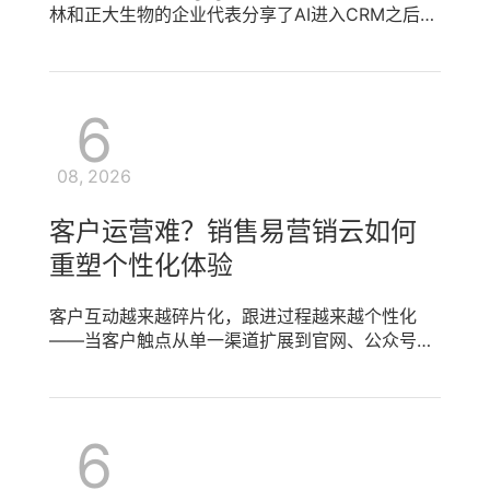
行为管理指引，只能靠个人摸索；跨区域协作时，
单。商机、商品、订单管理的标准化流程，让销售
林和正大生物的企业代表分享了AI进入CRM之后的
信息同步依赖微信或邮件，客户交接容易丢失关键
转化从“凭感觉跟单”升级为“按标准推进”。 [...]
模样。 那时候大家对AI的判断，还集中在"辅助销
信息。没有系统化的销售行为管理，复杂型组织就
售、自动总结、主动预警"这几个动作上。 米其林
像一艘看不见仪表盘的巨轮，方向难辨、风险难
数字化转型总监Edward Wang在Engage2025现
控。 二、活动记录与日程：让每一个销售动作都有
6
场展示了一组数据：米其林全国数百名渠道销售
迹可循 销售易销售云围绕销售行为管理构建全链路
100%用AI做拜访总结，75%的拜访直接采纳AI推荐
数字化工具。活动记录功能让每一次客户互动——
内容，人均效率提升30%以上，数据真实性提升至
电话、拜访、演示、报价——都被结构化记录在客
08, 2026
99.99%。 他说"AI不是聊天框，是业务的核心驱动
户时间轴上，销售无需手动整理，管理者随时可回
力量。" [...]
溯任一客户的完整跟进历程。日程管理则让销售行
客户运营难？销售易营销云如何
为从“无序”走向“有序”：系统自动同步会议、任务
重塑个性化体验
与待办，按优先级智能排序，逾期自动提醒。活动
记录与日程的双轮驱动，让销售行为管理从“人管
人”升级为“系统管过程”，管理者通过可视化看板即
客户互动越来越碎片化，跟进过程越来越个性化
可掌握团队整体工作状态。 [...]
——当客户触点从单一渠道扩展到官网、公众号、
小程序、企微等几十个场景，客户运营的难度呈指
数级上升。销售易营销云围绕客户运营构建一体化
体系，通过360度客户画像、客户分层分类、销售
6
SOP与群SOP及企微朋友圈运营等能力，帮助企业
从碎片化走向精细化，让每一次互动都有温度、每
一段跟进都有章法。 一、客户运营之困：碎片化互