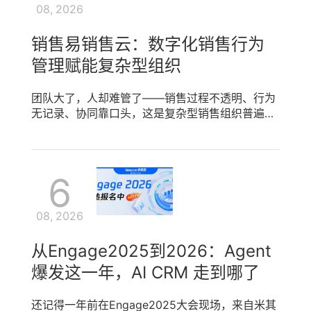
08, 2026
章可循、有据可依。 一、销售转化之痛：线索进来
容易，成交却难 多数企业的销售转化链路存在明显
销售易销售云：数字化销售行为
断层。市场活动产生的线索散落在不同渠道，缺少
系统化的营销任务管理，跟进不及时、责任不清
管理赋能复杂型组织
晰；销售拿到线索后需手动查询客户信息、商品库
存与历史订单，无法快速完成商机、商品、订单管
团队大了，人却难管了——销售过程不透明、行为
理，响应速度慢；沟通中遇到客户质疑时，销售只
无记录、协同靠口头，这是复杂型销售组织普遍面
能凭经验应对，缺少智能话术推荐的专业支撑；个
临的管理难题。当销售行为游离于系统之外，管理
性化的营销素材分散在各处，销售找素材耗时耗
者既看不清过程，也赋能不了团队。破局的关键在
力，智能素材中心的缺失让内容无法精准触达。销
于构建一套以销售行为管理为核心的数字化体系。
售转化链路的每一个断点，都在拉长成单周期、拉
6
销售易销售云聚焦销售行为管理，通过活动记录、
低转化率。 二、营销任务管理与商机订单管理：让
日程规划与工作报告等能力，将销售过程从“黑箱”
销售转化有标准流程 销售易营销云围绕销售转化搭
变为“白盒”，让复杂型组织协同有据、管理有方。
建端到端的标准化体系。营销任务管理让市场活动
08, 2026
一、复杂型组织管理之痛：看不见、管不住、赋能
从策划到执行全流程在线——市场部统一下发任务
难 当销售团队规模扩大、区域分散、产品线多元
至销售、客服等协同部门，执行进度实时可见，管
从Engage2025到2026：Agent
时，销售行为管理的难度呈指数级上升。管理者无
理者随时掌握转化进展。线索进入系统后，商机、
法实时了解销售每天在跟进哪些客户、沟通到什么
爆发这一年，AI CRM 走到哪了
商品、订单管理能力让销售快速完成从线索评估到
程度、遇到了什么阻碍——销售行为管理的缺失让
商机创建的全过程：系统自动归集客户历史互动与
过程管控形同虚设。新员工入职缺少标准化的销售
行为轨迹，销售一键即可创建商机并关联商品与订
还记得一年前在Engage2025大会现场，来自米其