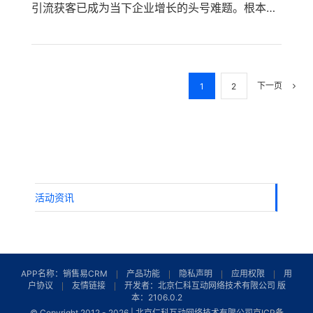
引流获客已成为当下企业增长的头号难题。根本原
售行为游离于系统之外，管理者无法看清真实的销
因在于，市场活动与客户数据彼此割裂，企业只能
售过程和团队行为。从线索-订单-回款的全流程跟
靠经验“盲投”，无法精准识别高价值潜客。销售易
进形同虚设，回款周期被无限拉长。 二、自动化管
营销云以引流获客为引擎，通过智能活码、广告数
理从签署合同与订单：让交易管理有章可循 销售易
据回流、市场活动闭环管理及线索分配与ROI分析
销售云围绕交易管理构建端到端的自动化流水线。
等能力，将分散的触点整合为可运营的数据资产，
下一页
1
2
销售在CRM中完成合同审批后，系统自动生成标准
让每一次点击都成为引流获客的确定性来源。 一、
销售订单，并同步至ERP或仓储系统触发备货发货
传统引流获客之殇：数据割裂下的“三高四难” 多数
——自动化管理从签署合同与订单的第一步就已启
企业的引流获客处于粗放状态——官网、广告、公
动。当仓库确认发货完成或服务已交付，CRM依据
众号、线下活动等入口的线索散落各处，缺少统一
预设规则自动向财务系统发送开票指令。订单-回
归集与清洗。广告投放能看到点击和展示，却无法
款自动化将开票时间从“天”缩短至“瞬间”，彻底消
追踪这些流量最终转化了多少客户，广告数据回流
除业务与财务之间的信息等待。 [...]
的缺失让营销决策如同“盲人摸象”。市场活动有始
活动资讯
无终，线索移交销售后便石沉大海，无法将营收与
具体活动关联，难以衡量真实ROI。没有系统化的
引流获客能力，企业陷入“获客成本高、投放成本
高、人力成本高；转化难、管理难、沉淀难、分析
难”的恶性循环。 二、智能活码与广告数据回流：
APP名称：销售易CRM
产品功能
隐私声明
应用权限
用
让引流获客的每个触点都可追溯 销售易营销云围绕
户协议
友情链接
开发者：北京仁科互动网络技术有限公司 版
本：2106.0.2
引流获客搭建统一的数据入口。智能活码作为数据
© Copyright 2012 -
2026 | 北京仁科互动网络技术有限公司
京ICP备