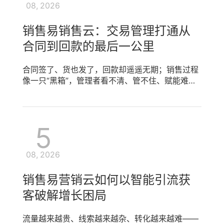
08, 2026
动背后的三大断层 多数企业的客户运营面临三重挑
战。 其一，信息断层：客户浏览记录在A系统、咨
销售易销售云：交易管理打通从
询记录在B表格、交易历史在C平台，数据割裂导致
运营人员无法形成完整的360度客户画像，只能靠
合同到回款的最后一公里
碎片信息“盲打”。 其二，策略断层：不同客户处于
不同生命阶段，需求千差万别，但缺少客户分层分
合同签了、货也发了，回款却遥遥无期；销售过程
类机制，运营动作“一刀切”，高价值客户与普通客
像一只“黑箱”，管理者看不清、管不住、赋能难。
户享受同样的触达频率与内容。 [...]
从线索到订单再到回款，每一个环节的断点都在消
耗企业利润。破局的关键，在于构建一套以交易管
理为核心的数字化体系，实现从签署合同与订单到
5
回款的全流程自动化管控。销售易销售云聚焦交易
管理，通过订单-回款自动化与自动化管理从签署
合同与订单，帮助企业管好“销售最后一公里”，让
08, 2026
每一笔交易都有迹可循、每一分回款都清晰可控。
一、销售行为管控难：从线索到回款，断点无处不
销售易营销云如何以智能引流获
在 多数企业的交易管理处于割裂状态。销售签订的
订单信息通过邮件或表格手动传递至生产、仓储部
客破解增长困局
门，信息易错漏；货物发出后财务无法及时获知，
开票依赖业务人员主动发起；回款到账后需人工比
流量越来越贵、线索越来越杂、转化越来越难——
对合同、发票和银行流水。交易管理的缺失，让销