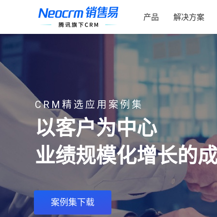
跳
索：
过
产品
解决方案
内
容
CRM精选应用案例集
以客户为中心
业绩规模化增长的
案例集下载