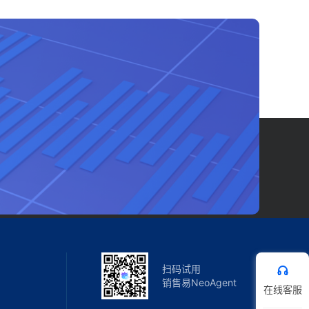
扫码试用
销售易NeoAgent
在线客服