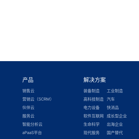
产品
解决方案
销售云
装备制造
工业制造
营销云（SCRM）
高科技制造
汽车
伙伴云
电力设备
快消品
服务云
软件互联网
成长型企业
智能分析云
生命科学
出海企业
aPaaS平台
现代服务
国产替代