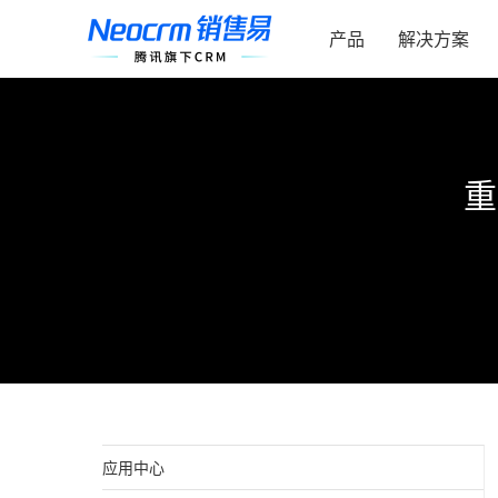
跳
索：
过
产品
解决方案
内
容
重
应用中心