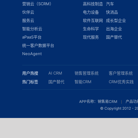
营销云（SCRM）
高科技制造
汽车
伙伴云
电力设备
快消品
服务云
软件互联网
成长型企业
智能分析云
生命科学
出海企业
aPaaS平台
现代服务
国产替代
统一客户数据平台
NeoAgent
用户热搜
AI CRM
销售管理系统
客户管理系统
热门标签
国产替代
智能CRM
CRM优秀实践
APP名称：销售易CRM
产品功
© Copyright 2012 -
2