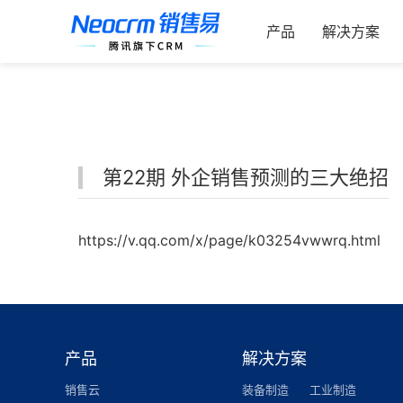
跳
索：
过
产品
解决方案
内
容
第22期 外企销售预测的三大绝招
https://v.qq.com/x/page/k03254vwwrq.html
产品
解决方案
销售云
装备制造
工业制造