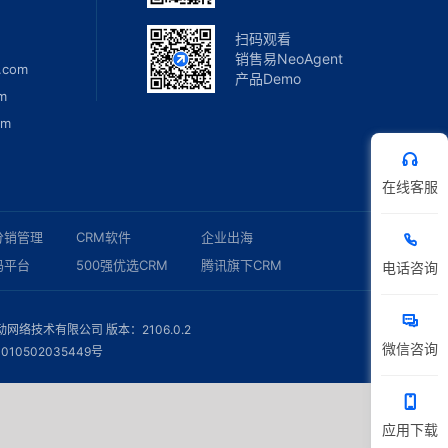
扫码观看
销售易NeoAgent
.com
产品Demo
m
om
在线客服
分销管理
CRM软件
企业出海
码平台
500强优选CRM
腾讯旗下CRM
电话咨询
络技术有限公司 版本：2106.0.2
微信咨询
010502035449号
应用下载