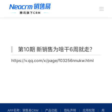
跳
过
内
容
第10期 新销售为啥干6周就走？
https://v.qq.com/x/page/f03256nnukw.html
APP名称：销售易CRM
产品功能
隐私声明
应用权限
用