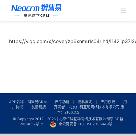
跳
过
内
容
https://v.qq.com/x/cover/zp6xnmu1s04rlhd/i1421p37i2
APP名称：销售易CRM
产品功能
隐私声明
应用权限
用
户协议
友情链接
开发者：北京仁科互动网络技术有限公司 版
本：2106.0.2
© Copyright 2012 -
2026 | 北京仁科互动网络技术有限公司
京ICP备
12004852号-2
京公网安备 11010502035449号