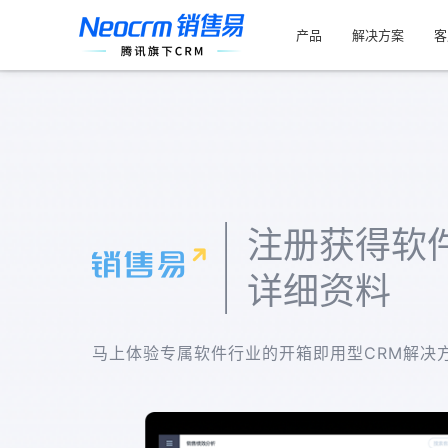
索：
跳
过
产品
解决方案
客
内
容
注册获得软
详细资料
马上体验专属软件行业的开箱即用型CRM解决