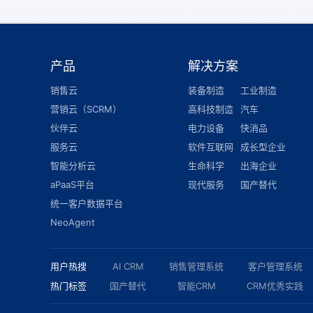
产品
解决方案
销售云
装备制造
工业制造
营销云（SCRM）
高科技制造
汽车
伙伴云
电力设备
快消品
服务云
软件互联网
成长型企业
智能分析云
生命科学
出海企业
aPaaS平台
现代服务
国产替代
统一客户数据平台
NeoAgent
用户热搜
AI CRM
销售管理系统
客户管理系统
热门标签
国产替代
智能CRM
CRM优秀实践