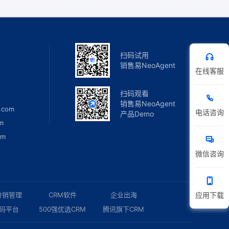
扫码试用
销售易NeoAgent
在线客服
扫码观看
销售易NeoAgent
.com
电话咨询
产品Demo
m
om
微信咨询
应用下载
分销管理
CRM软件
企业出海
码平台
500强优选CRM
腾讯旗下CRM