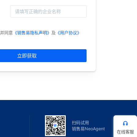
并同意
《销售易隐私声明》
及
《用户协议》
立即获取
扫码试用
销售易NeoAgent
在线客服