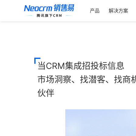
索：
跳
过
产品
解决方案
内
容
当CRM集成招投标信息
市场洞察、找潜客、找商
伙伴