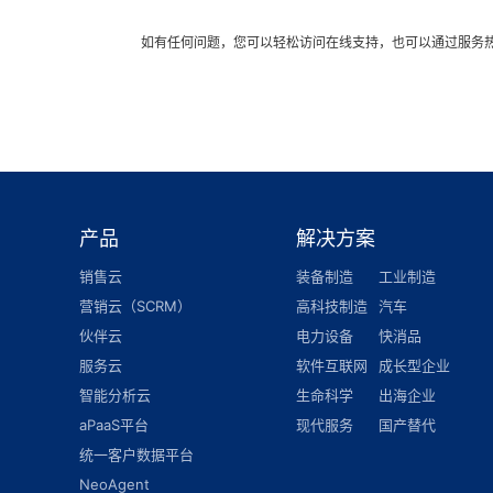
如有任何问题，您可以轻松访问在线支持，也可以通过服务
产品
解决方案
销售云
装备制造
工业制造
营销云（SCRM）
高科技制造
汽车
伙伴云
电力设备
快消品
服务云
软件互联网
成长型企业
智能分析云
生命科学
出海企业
aPaaS平台
现代服务
国产替代
统一客户数据平台
NeoAgent