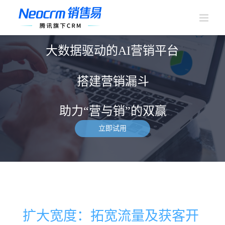
跳
过
内
容
大数据驱动的AI营销平台
搭建营销漏斗
助力“营与销”的双赢
立即试用
扩大宽度：拓宽流量及获客开