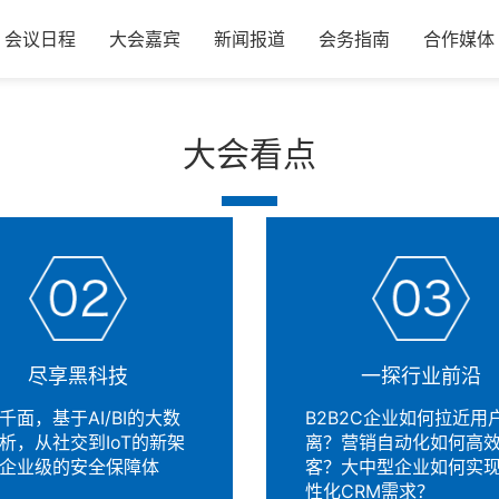
索：
会议日程
大会嘉宾
新闻报道
会务指南
合作媒体
大会看点
尽享黑科技
一探行业前沿
千面，基于AI/BI的大数
B2B2C企业如何拉近用
析，从社交到IoT的新架
离？营销自动化如何高
企业级的安全保障体
客？大中型企业如何实
性化CRM需求？