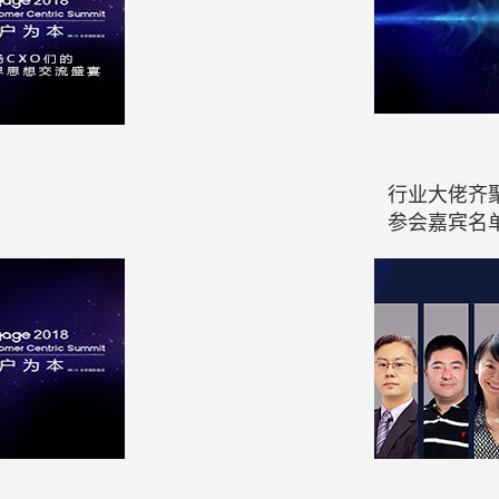
行业大佬齐聚
参会嘉宾名