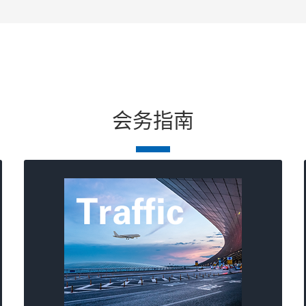
会务指南
酒店交通
公交1、4、37、120、126、52、99路 直达饭
店门口
地铁1号线东单站 建国门站出站步行5分钟；步