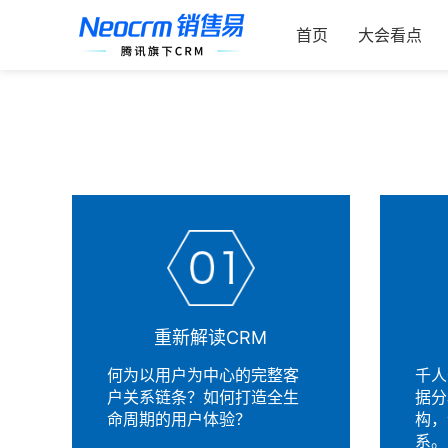
跳
过
首页
大会看点
内
容
重新解读CRM
何为以用户为中心的完整客
千人
户关系链条？如何打造全生
据分
命周期的用户体验？
构，
系。