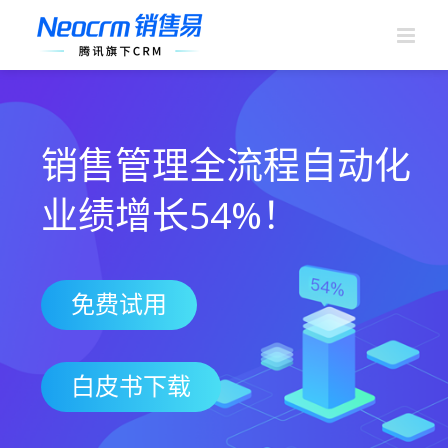
跳
过
内
容
销售管理全流程自动化
业绩增长54%！
免费试用
白皮书下载