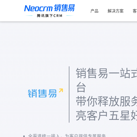
索：
跳
过
产品
解决方案
客
内
容
销售易一站
台
带你释放服
亮客户五星
全渠道统一接入，为客户提供专属服务