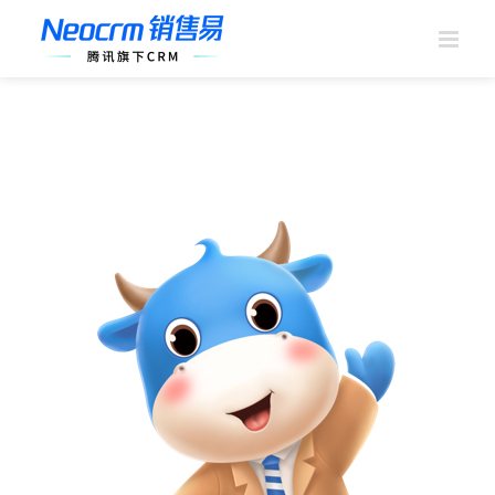
跳
过
内
容