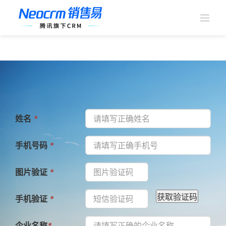
跳
过
内
容
姓名
*
手机号码
*
图片验证
*
手机验证
*
企业名称
*