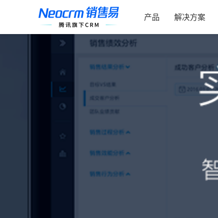
跳
索：
过
产品
解决方案
内
容