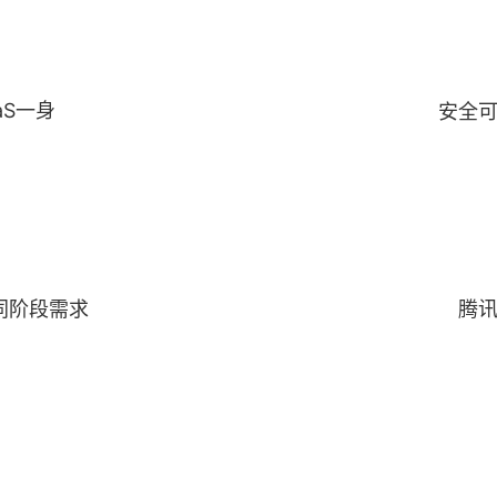
aS一身
安全
同阶段需求
腾