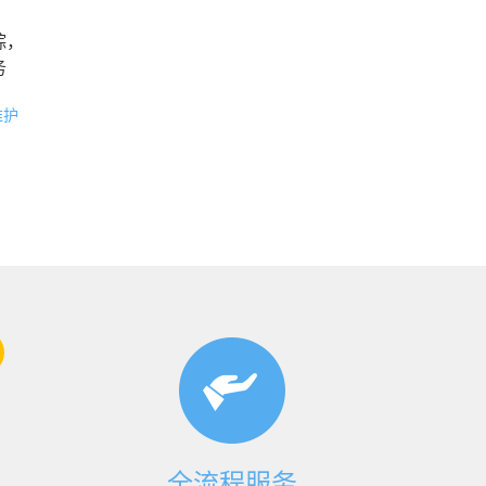
踪，
务
维护
全流程服务