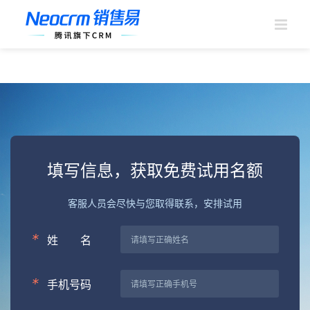
跳
过
内
容
填写信息，获取免费试用名额
客服人员会尽快与您取得联系，安排试用
*
姓
名
*
手机号码